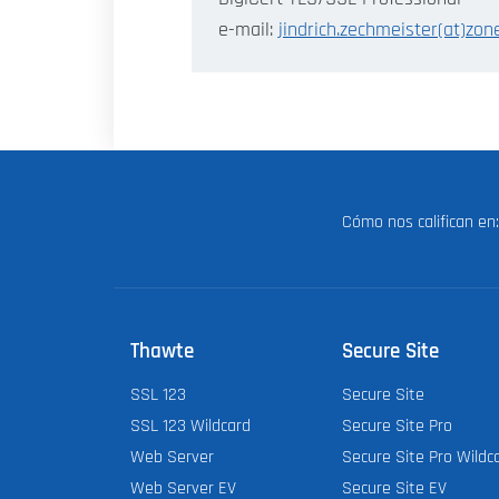
e-mail:
jindrich.zechmeister(at)zone
Cómo nos califican e
Thawte
Secure Site
SSL 123
Secure Site
SSL 123 Wildcard
Secure Site Pro
Web Server
Secure Site Pro Wildc
Web Server EV
Secure Site EV