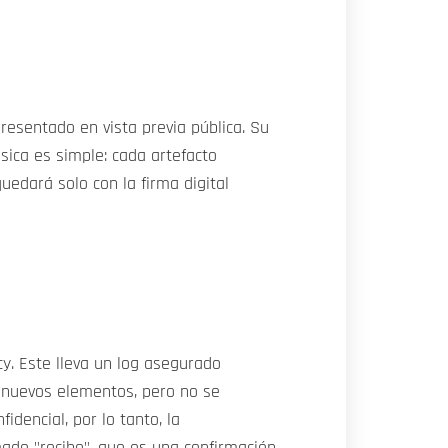
presentado en vista previa pública. Su
sica es simple: cada artefacto
uedará solo con la firma digital
cy. Este lleva un log asegurado
ir nuevos elementos, pero no se
dencial, por lo tanto, la
ado "recibo", que es una confirmación