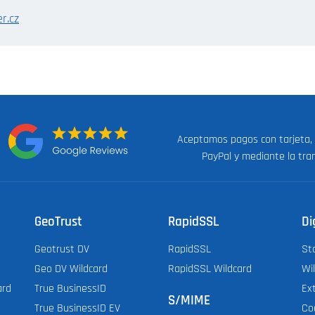
r.cz
Aceptamos pagos con tarjeta,
n:
PayPal y mediante la tra
GeoTrust
RapidSSL
Di
Geotrust DV
RapidSSL
St
Geo DV Wildcard
RapidSSL Wildcard
Wi
ard
True BusinessID
Ex
S/MIME
True BusinessID EV
Co