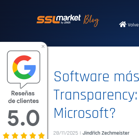
Certificados SS
Volve
×
Software más 
Transparency:
Microsoft?
28/11/2025 |
Jindřich Zechmeister