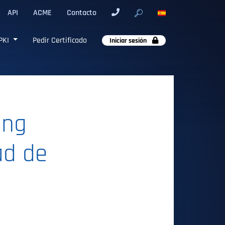
API
ACME
Contacto
PKI
Pedir Certificado
Iniciar sesión
ing
ad de