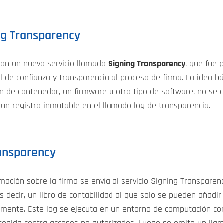
ng Transparency
con un nuevo servicio llamado
Signing Transparency
, que fue 
l de confianza y transparencia al proceso de firma. La idea bá
n de contenedor, un firmware u otro tipo de software, no se q
un registro inmutable en el llamado log de transparencia.
ansparency
rmación sobre la firma se envía al servicio Signing Transparen
es decir, un libro de contabilidad al que solo se pueden añad
amente. Este log se ejecuta en un entorno de computación confi
otegida contra accesos no autorizados. Luego se emite un llam