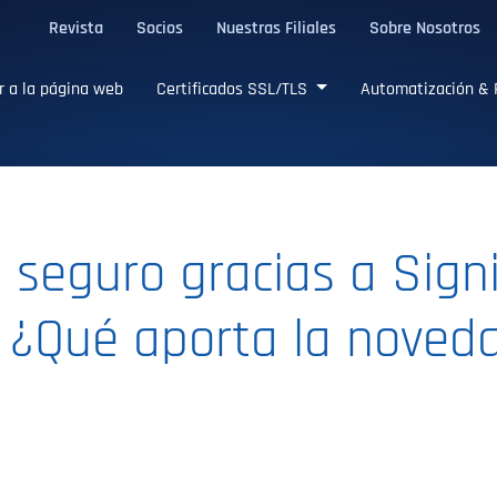
Revista
Socios
Nuestras Filiales
Sobre Nosotros
L/TLS confiables
r a la página web
Certificados SSL/TLS
Automatización & 
seguro gracias a Sign
 ¿Qué aporta la noved