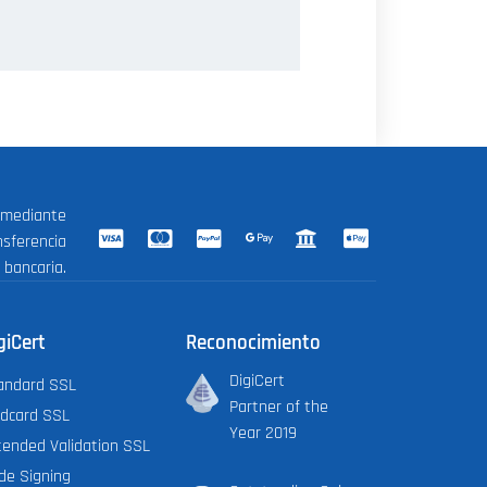
 mediante
nsferencia
bancaria.
giCert
Reconocimiento
DigiCert
andard SSL
Partner of the
ldcard SSL
Year 2019
tended Validation SSL
de Signing