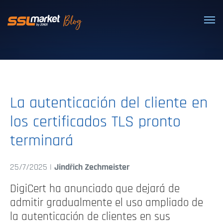
Certificados SSL/TLS confiables
La autenticación del cliente en
los certificados TLS pronto
terminará
25/7/2025 |
Jindřich Zechmeister
DigiCert ha anunciado que dejará de
admitir gradualmente el uso ampliado de
la autenticación de clientes en sus