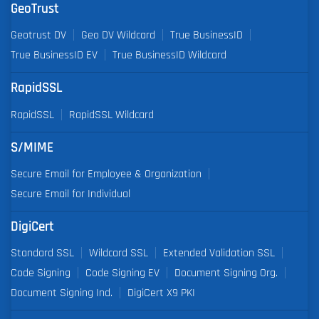
GeoTrust
Geotrust DV
Geo DV Wildcard
True BusinessID
True BusinessID EV
True BusinessID Wildcard
RapidSSL
RapidSSL
RapidSSL Wildcard
S/MIME
Secure Email for Employee & Organization
Secure Email for Individual
DigiCert
Standard SSL
Wildcard SSL
Extended Validation SSL
Code Signing
Code Signing EV
Document Signing Org.
Document Signing Ind.
DigiCert X9 PKI