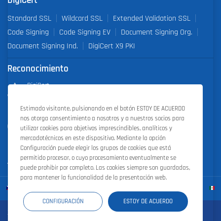
DigiCert
Standard SSL
Wildcard SSL
Extended Validation SSL
Code Signing
Code Signing EV
Document Signing Org.
Document Signing Ind.
DigiCert X9 PKI
Reconocimiento
DigiCert
Partner of the Year 2019
Estimado visitante, pulsionando en el botón ESTOY DE ACUERDO
nos otorga consentimiento a nosotros y a nuestros socios para
Outstanding Sales Performance Award 2018, 2019, 2020, 2021,
utilizar cookies para objetivos imprescindibles, analíticos y
2022
mercadotécnicos en este dispositivo. Mediante la opción
Configuración puede elegir los grupos de cookies que está
permitido procesar, o cuyo procesamiento eventualmente se
puede prohibir por completo. Las cookies siempre son guardadas,
para mantener la funcionalidad de la presentación web.
CONFIGURACIÓN
ESTOY DE ACUERDO
Zoner Cloud
|
Zoner Photo Studio
|
ZONER a.s.