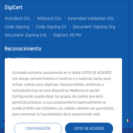
DigiCert
Standard SSL
Wildcard SSL
Extended Validation SSL
Code Signing
Code Signing EV
Document Signing Org.
Document Signing Ind.
DigiCert X9 PKI
Reconocimiento
DigiCert
Partner of the Year 2019
Estimado visitante, pulsionando en el botón ESTOY DE ACUERDO
nos otorga consentimiento a nosotros y a nuestros socios para
Outstanding Sales Performance Award 2018, 2019, 2020, 2021,
utilizar cookies para objetivos imprescindibles, analíticos y
2022
mercadotécnicos en este dispositivo. Mediante la opción
Configuración puede elegir los grupos de cookies que está
permitido procesar, o cuyo procesamiento eventualmente se
puede prohibir por completo. Las cookies siempre son guardadas,
para mantener la funcionalidad de la presentación web.
CONFIGURACIÓN
ESTOY DE ACUERDO