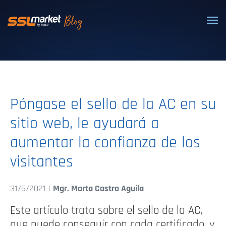
Certificados SSL/TLS confiables
Póngase el sello de la AC en su
sitio web, le ayudará a
aumentar la confianza de los
visitantes
31/5/2021 |
Mgr. Marta Castro Aguila
Este artículo trata sobre el sello de la AC,
que puede conseguir con cada certificado, y