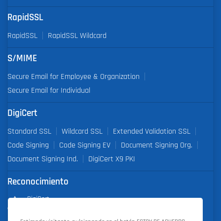
RapidSSL
RapidSSL
RapidSSL Wildcard
S/MIME
Secure Email for Employee & Organization
Secure Email for Individual
DigiCert
Standard SSL
Wildcard SSL
Extended Validation SSL
Code Signing
Code Signing EV
Document Signing Org.
Document Signing Ind.
DigiCert X9 PKI
Reconocimiento
DigiCert
Partner of the Year 2019