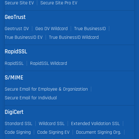
Secure Site EV
Secure Site Pro EV
GeoTrust
Geotrust DV
Geo DV Wildcard
True BusinessID
True BusinessID EV
True BusinessID Wildcard
RapidSSL
RapidSSL
RapidSSL Wildcard
S/MIME
Secure Email for Employee & Organization
Secure Email for Individual
DigiCert
Standard SSL
Wildcard SSL
Extended Validation SSL
Code Signing
Code Signing EV
Document Signing Org.