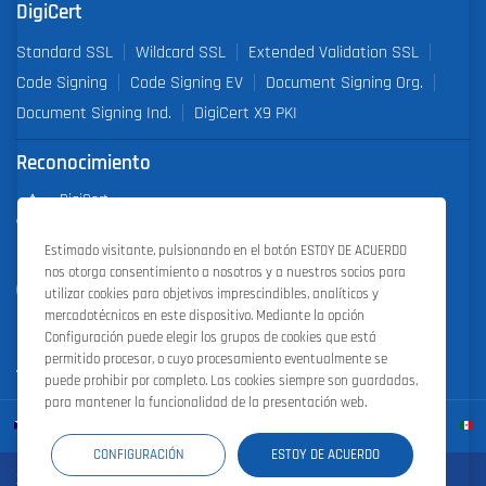
DigiCert
Standard SSL
Wildcard SSL
Extended Validation SSL
Code Signing
Code Signing EV
Document Signing Org.
Document Signing Ind.
DigiCert X9 PKI
Reconocimiento
DigiCert
Partner of the Year 2019
Estimado visitante, pulsionando en el botón ESTOY DE ACUERDO
nos otorga consentimiento a nosotros y a nuestros socios para
Outstanding Sales Performance Award 2018, 2019, 2020, 2021,
utilizar cookies para objetivos imprescindibles, analíticos y
2022
mercadotécnicos en este dispositivo. Mediante la opción
Configuración puede elegir los grupos de cookies que está
permitido procesar, o cuyo procesamiento eventualmente se
puede prohibir por completo. Las cookies siempre son guardadas,
para mantener la funcionalidad de la presentación web.
CONFIGURACIÓN
ESTOY DE ACUERDO
Zoner Cloud
|
Zoner Photo Studio
|
ZONER a.s.