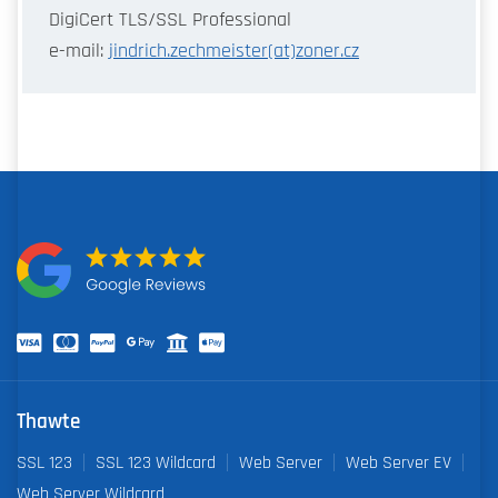
DigiCert TLS/SSL Professional
e-mail:
jindrich.zechmeister(at)zoner.cz
Thawte
SSL 123
SSL 123 Wildcard
Web Server
Web Server EV
Web Server Wildcard