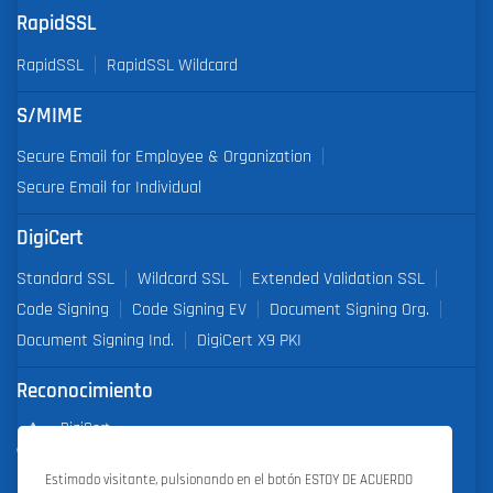
RapidSSL
RapidSSL
RapidSSL Wildcard
S/MIME
Secure Email for Employee & Organization
Secure Email for Individual
DigiCert
Standard SSL
Wildcard SSL
Extended Validation SSL
Code Signing
Code Signing EV
Document Signing Org.
Document Signing Ind.
DigiCert X9 PKI
Reconocimiento
DigiCert
Partner of the Year 2019
Estimado visitante, pulsionando en el botón ESTOY DE ACUERDO