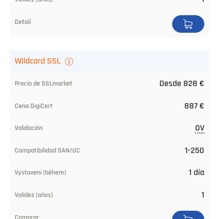
Compatibilidad
SAN/UC
Emitido
Wildcard SSL
(desde)
Desde 828 €
Validez
(años)
887 €
Pedir
OV
1-250
1 día
1