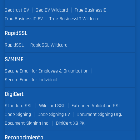
Geotrust DV
Geo DV Wildcard
True BusinessID
True BusinessID EV
True BusinessID Wildcard
RapidSSL
RapidSSL
RapidSSL Wildcard
S/MIME
Secure Email for Employee & Organization
Secure Email for Individual
DigiCert
Standard SSL
Wildcard SSL
Extended Validation SSL
Code Signing
Code Signing EV
Document Signing Org.
Document Signing Ind.
DigiCert X9 PKI
Reconocimiento