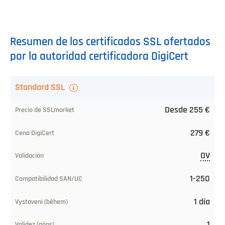
Resumen de los certificados SSL ofertados
por la autoridad certificadora DigiCert
Certificado
Standard SSL
SSL/TLS
Desde 255 €
Precio
279 €
de
SSLmarket
OV
Precio
1-250
Thawte
1 día
Validación
1