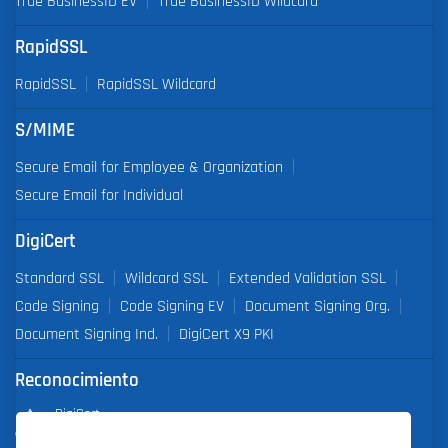
True BusinessID EV
True BusinessID Wildcard
RapidSSL
RapidSSL
RapidSSL Wildcard
S/MIME
Secure Email for Employee & Organization
Secure Email for Individual
DigiCert
Standard SSL
Wildcard SSL
Extended Validation SSL
Code Signing
Code Signing EV
Document Signing Org.
Document Signing Ind.
DigiCert X9 PKI
Reconocimiento
DigiCert
Partner of the Year 2019