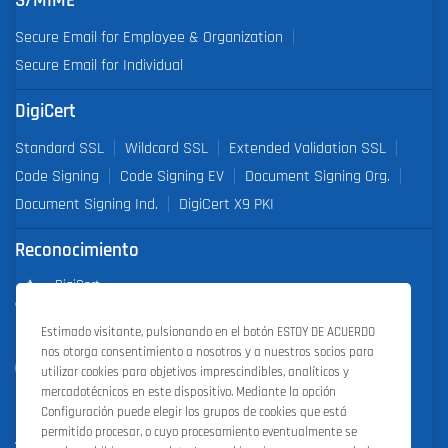
S/MIME
Secure Email for Employee & Organization
Secure Email for Individual
DigiCert
Standard SSL
Wildcard SSL
Extended Validation SSL
Code Signing
Code Signing EV
Document Signing Org.
Document Signing Ind.
DigiCert X9 PKI
Reconocimiento
DigiCert
Partner of the Year 2019
Estimado visitante, pulsionando en el botón ESTOY DE ACUERDO
nos otorga consentimiento a nosotros y a nuestros socios para
Outstanding Sales Performance Award 2018, 2019, 2020, 2021,
utilizar cookies para objetivos imprescindibles, analíticos y
2022
mercadotécnicos en este dispositivo. Mediante la opción
Configuración puede elegir los grupos de cookies que está
permitido procesar, o cuyo procesamiento eventualmente se