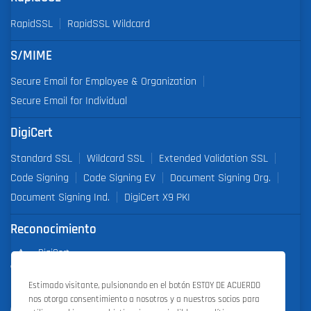
RapidSSL
RapidSSL Wildcard
S/MIME
Secure Email for Employee & Organization
Secure Email for Individual
DigiCert
Standard SSL
Wildcard SSL
Extended Validation SSL
Code Signing
Code Signing EV
Document Signing Org.
Document Signing Ind.
DigiCert X9 PKI
Reconocimiento
DigiCert
Partner of the Year 2019
Estimado visitante, pulsionando en el botón ESTOY DE ACUERDO
nos otorga consentimiento a nosotros y a nuestros socios para
Outstanding Sales Performance Award 2018, 2019, 2020, 2021,