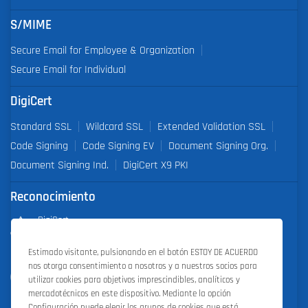
S/MIME
Secure Email for Employee & Organization
Secure Email for Individual
DigiCert
Standard SSL
Wildcard SSL
Extended Validation SSL
Code Signing
Code Signing EV
Document Signing Org.
Document Signing Ind.
DigiCert X9 PKI
Reconocimiento
DigiCert
Partner of the Year 2019
Estimado visitante, pulsionando en el botón ESTOY DE ACUERDO
nos otorga consentimiento a nosotros y a nuestros socios para
Outstanding Sales Performance Award 2018, 2019, 2020, 2021,
utilizar cookies para objetivos imprescindibles, analíticos y
2022
mercadotécnicos en este dispositivo. Mediante la opción
Configuración puede elegir los grupos de cookies que está