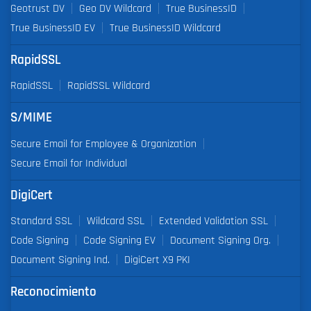
Geotrust DV
Geo DV Wildcard
True BusinessID
True BusinessID EV
True BusinessID Wildcard
RapidSSL
RapidSSL
RapidSSL Wildcard
S/MIME
Secure Email for Employee & Organization
Secure Email for Individual
DigiCert
Standard SSL
Wildcard SSL
Extended Validation SSL
Code Signing
Code Signing EV
Document Signing Org.
Document Signing Ind.
DigiCert X9 PKI
Reconocimiento