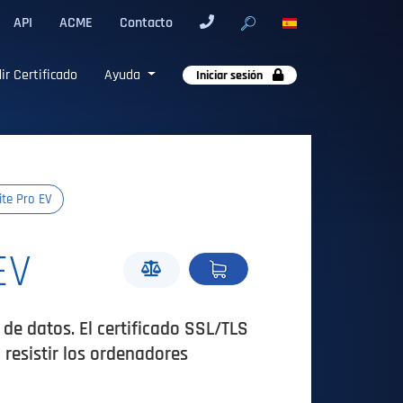
API
ACME
Contacto
ir Certificado
Ayuda
Iniciar sesión
ite Pro EV
EV
de datos. El certificado SSL/TLS
resistir los ordenadores