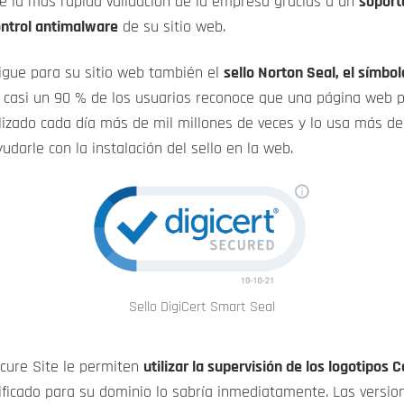
ue la más rápida validación de la empresa gracias a un
soporte
ontrol antimalware
de su sitio web.
sigue para su sitio web también el
sello Norton Seal, el símbo
e casi un 90 % de los usuarios reconoce que una página web p
alizado cada día más de mil millones de veces y lo usa más de
darle con la instalación del sello en la web.
Sello DigiCert Smart Seal
ecure Site le permiten
utilizar la supervisión de los logotipos 
tificado para su dominio lo sabría inmediatamente. Las versi