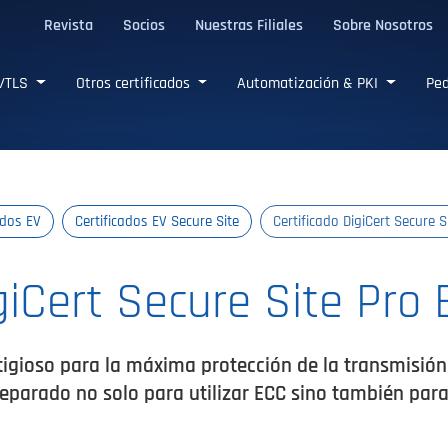
Revista
Socios
Nuestras Filiales
Sobre Nosotros
L/TLS confiables
L/TLS
Otros certificados
Automatización & PKI
Ped
ados EV
Certificados EV Secure Site
Certificado DigiCert Secure S
giCert Secure Site Pro 
tigioso para la máxima protección de la transmisión 
arado no solo para utilizar ECC sino también para 