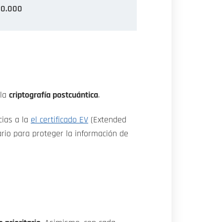
00.000
 la
criptografía postcuántica
.
cias a la
el certificado EV
(Extended
ario para proteger la información de