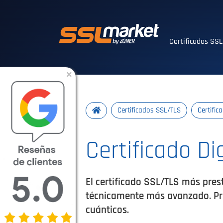
Certificados SS
Certificados SS
×
Certificados SSL/TLS
Certific
Certificado Di
El certificado SSL/TLS más pres
técnicamente más avanzado. Prep
cuánticos.