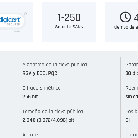
1-250
4
Soporte SANs
tiempo de e
Algoritmo de la clave pública
Garan
RSA y ECC, PQC
30 dí
Cifrado simétrico
Reemi
256 bit
sin c
Tamaño de la clave pública
Posib
2.048 (3.072/4.096) bit
SI
AC raíz
Garan