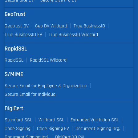
Secure Site EV
Secure Site Pro EV
GeoTrust
Geotrust DV
Geo DV Wildcard
True BusinessID
True BusinessID EV
True BusinessID Wildcard
RapidSSL
RapidSSL
RapidSSL Wildcard
S/MIME
Secure Email for Employee & Organization
Secure Email for Individual
DigiCert
Standard SSL
Wildcard SSL
Extended Validation SSL
Code Signing
Code Signing EV
Document Signing Org.
Document Signing Ind.
DigiCert X9 PKI