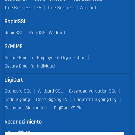
True BusinessID EV
True BusinessID Wildcard
RapidSSL
RapidSSL
RapidSSL Wildcard
S/MIME
Secure Email for Employee & Organization
Secure Email for Individual
DigiCert
Standard SSL
Wildcard SSL
Extended Validation SSL
Code Signing
Code Signing EV
Document Signing Org.
Document Signing Ind.
DigiCert X9 PKI
Reconocimiento
DigiCert