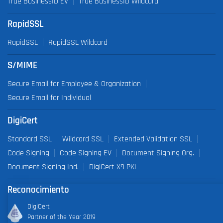
True BusinessID EV
True BusinessID Wildcard
RapidSSL
RapidSSL
RapidSSL Wildcard
S/MIME
Secure Email for Employee & Organization
Secure Email for Individual
DigiCert
Standard SSL
Wildcard SSL
Extended Validation SSL
Code Signing
Code Signing EV
Document Signing Org.
Document Signing Ind.
DigiCert X9 PKI
Reconocimiento
DigiCert
Partner of the Year 2019