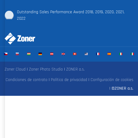
Outstanding Sales Performance Award 2018, 2019, 2020, 2021,
2022
Zoner Cloud
|
Zoner Photo Studio
|
ZONER a.s.
Condiciones de contrato
|
Política de privacidad
|
Configuración de cookies
|
©ZONER a.s.