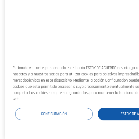
Estimado visitante, pulsionando en el botón ESTOY DE ACUERDO nos otorga c
nosotros y a nuestros socios para utilizar cookies para objetivos imprescindib
mercadotécnicos en este dispositivo. Mediante la opción Configuración puede 
cookies que está permitido procesar, o cuyo procesamiento eventualmente se
completo. Las cookies siempre son guardadas, para mantener la funcionalid
web.
CONFIGURACIÓN
ESTOY DE 