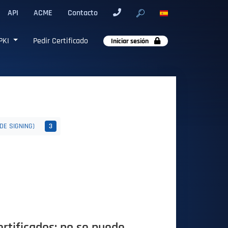
API
ACME
Contacto
PKI
Pedir Certificado
Iniciar sesión
DE SIGNING)
3
ertificados: no se puede