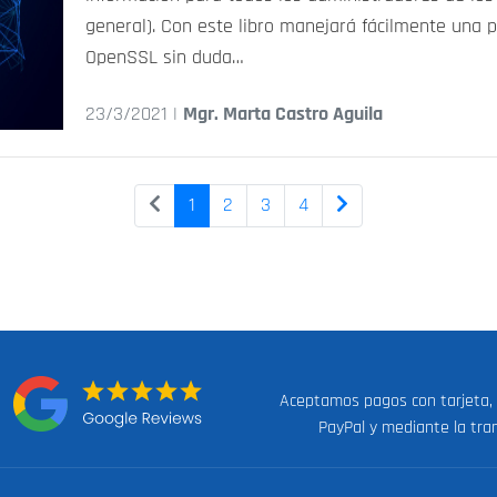
general). Con este libro manejará fácilmente una
OpenSSL sin duda…
23/3/2021 |
Mgr. Marta Castro Aguila
1
2
3
4
Aceptamos pagos con tarjeta,
n:
PayPal y mediante la tra