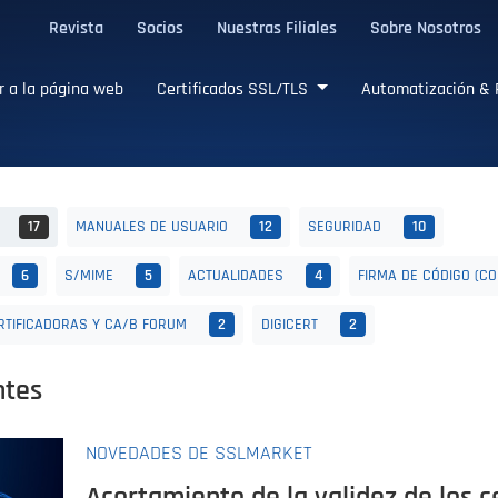
Revista
Socios
Nuestras Filiales
Sobre Nosotros
L/TLS confiables
r a la página web
Certificados SSL/TLS
Automatización & 
T
17
MANUALES DE USUARIO
12
SEGURIDAD
10
6
S/MIME
5
ACTUALIDADES
4
FIRMA DE CÓDIGO (CO
RTIFICADORAS Y CA/B FORUM
2
DIGICERT
2
ntes
NOVEDADES DE SSLMARKET
Acortamiento de la validez de los c