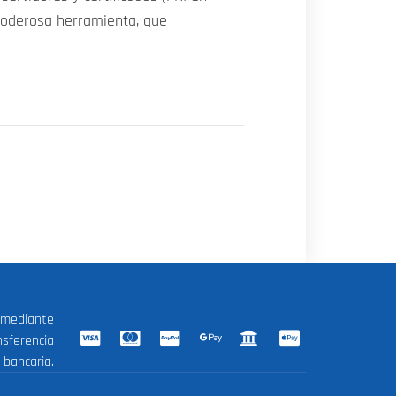
 poderosa herramienta, que
 mediante
nsferencia
bancaria.